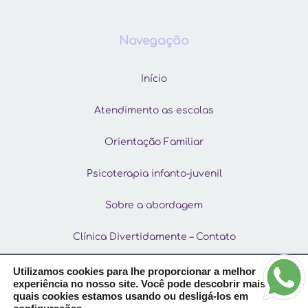
Navegação
Início
Atendimento as escolas
Orientação Familiar
Psicoterapia infanto-juvenil
Sobre a abordagem
Clínica Divertidamente – Contato
Utilizamos cookies para lhe proporcionar a melhor
Acompanhamento, agressividade, ansiedade, autoconhecimento,
bullying, casamento, conflitos amorosos, conflitos familiares,
experiência no nosso site. Você pode descobrir mais sobre
Telefone: (47) 99238-8571
depressão estresse, filhos, homossexualidade, medos, namoro,
quais cookies estamos usando ou desligá-los em
obsessão, orientação, orientação vocacional, relacionamentos,
© Todos os direitos reservados